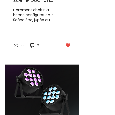
scène pour un
événement à Tours ?
Comment choisir la
bonne configuration ?
Scène éco, jupée ou
habillée, modulable pour
tous vos événements.
47
0
1