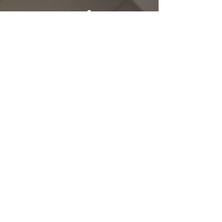
37 , nous avons conçu
une solution simple,
efficace et
professionnelle : le Pack
Lounge Ultra . Placés
contre un mur, dans un
angle ou derrière un
élément de décoration,
les projecteurs...
Obtenir un devis
Tél.
02 46 65 59 14
162 rue Febvotte
Tours 37000
contact@ma-sono-37.fr
Pour toute demande de devis, merci de privilégier
l’utilisation du formulaire dédié.
Horaires d'ouverture Agence :
Du lundi au vendredi :
09h30 - 12h30 / 14h00 - 18h30