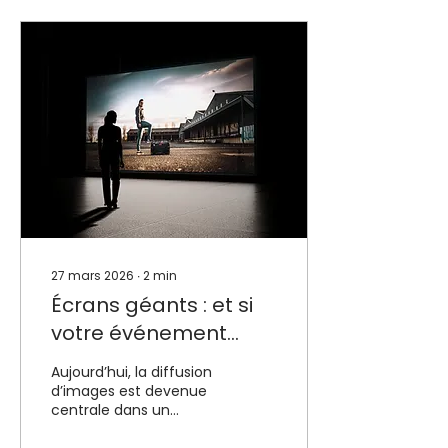
27 mars 2026
∙
2
min
Écrans géants : et si
votre événement
passait vraiment au
Aujourd’hui, la diffusion
niveau supérieur ?
d’images est devenue
centrale dans un
événement. Que ce soit