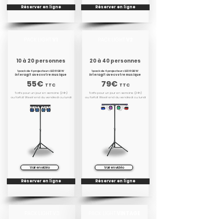
Réserver en ligne
Réserver en ligne
PACK LIGHT
V1
PACK LIGHT
V2
10 à 20 personnes
20 à 40 personnes
1 pack de 4 projecteurs LED RGBW
1 pack de 4 projecteurs LED RGBW
interagit avec votre musique
interagit avec votre musique
55€
79€
TTC
TTC
Tarifs pour un jour en semaine (24h)
Tarifs pour un jour en semaine (24h)
ou forfait Week-end du vendredi au lundi
ou forfait Week-end du vendredi au lundi
Voir en vidéo
Voir en vidéo
Réserver en ligne
Réserver en ligne
PACK LIGHT V3
PACK LIGHT
VINTAGE