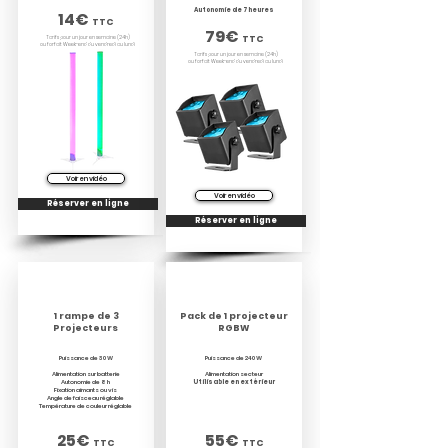
Autonomie de 7 heures
14€
TTC
79€
TTC
Tarifs pour un jour en semaine (24h)
ou forfait Week-end du vendredi au lundi
Tarifs pour un jour en semaine (24h)
ou forfait Week-end du vendredi au lundi
Voir en vidéo
Voir en vidéo
Réserver en ligne
Réserver en ligne
ÉCLAIRAGE BUFFET
ÉCLAIRAGE
SUR BATTERIE
FAÇADE
1 rampe de 3
Pack de 1
projecteur
Projecteurs
RGBW
Puissance de 30 W
Puissance de 240 W
Alimentation sur batterie
Alimentation secteur
Autonomie de 8 h
Utilisable en extérieur
Fixation aimants ou vis
Angle de faisceau réglable
Température de couleur réglable
25€
55€
TTC
TTC