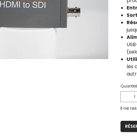
prod
Ent
Sor
Rés
jusq
Ali
USB
(sel
Util
les 
autr
Quantit
Il ne re
RÉSE