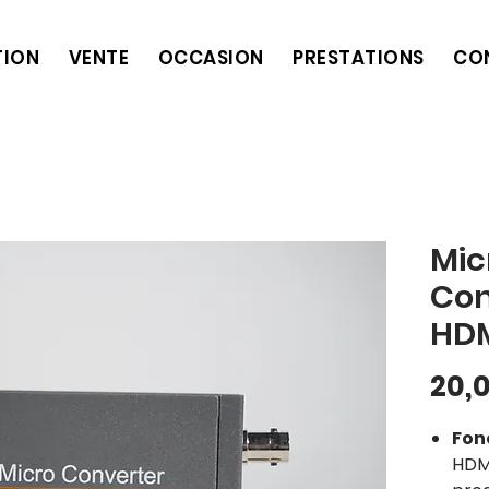
TION
VENTE
OCCASION
PRESTATIONS
CO
Mic
Con
HDM
20,
Fon
HDMI