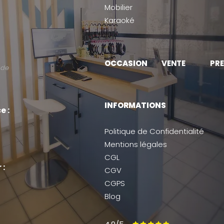
Mobilier
Karaoké
OCCASION
VENTE
PRE
 de
INFORMATIONS
e :
Politique de Confidentialité
Mentions légales
CGL
 :
CGV
CGPS
Blog