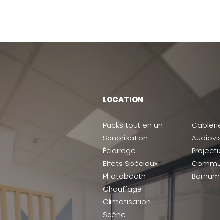
LOCATION
Packs tout en un
Cableri
Sonorisation
Audiovi
Éclairage
Project
Effets Spéciaux
Commun
Photobooth
Barnum
Chauffage
Climatisation
Scène