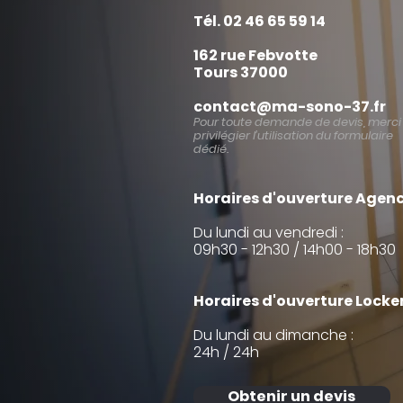
Tél. 02 46 65 59 14
162 rue Febvotte
Tours 37000
contact@ma-sono-37.fr
Pour toute demande de devis, merci
privilégier l’utilisation du formulaire
dédié.
Horaires d'ouverture Agenc
Du lundi au vendredi :
09h30 - 12h30 / 14h00 - 18h30
Horaires d'ouverture Locker
Du lundi au dimanche :
24h / 24h
Obtenir un devis