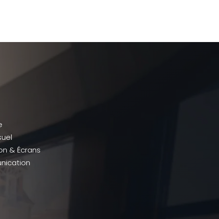
e
suel
ion & Écrans
ication