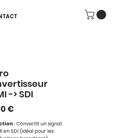
NTACT
ro
vertisseur
I -> SDI
Prix
00 €
ction
: Convertit un signal
 en SDI (idéal pour les