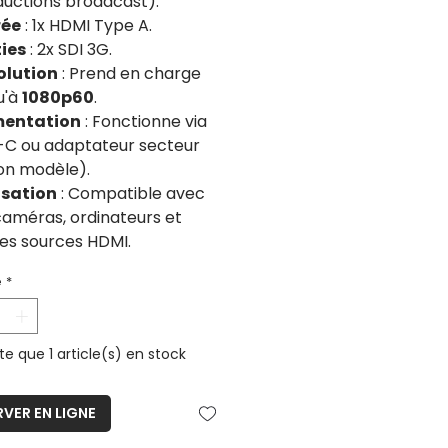
uctions broadcast).
rée
: 1x HDMI Type A.
ties
: 2x SDI 3G.
olution
: Prend en charge
u'à
1080p60
.
mentation
: Fonctionne via
-C ou adaptateur secteur
on modèle).
isation
: Compatible avec
caméras, ordinateurs et
es sources HDMI.
é
*
ste que 1 article(s) en stock
RVER EN LIGNE