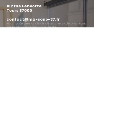
162 rue Febvotte
Tours 37000
contact@ma-sono-37.fr
Pour toute demande de devis, merci de privilégier
l’utilisation du formulaire dédié.
Horaires d'ouverture Agence :
Du lundi au vendredi :
09h30 - 12h30 / 14h00 - 18h30
Horaires d'ouverture Locker :
Du lundi au dimanche :
24h / 24h
INFORMATIONS
Politique de Confidentialité
Mentions légales
CGL