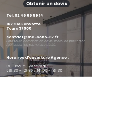
Obtenir un devis
Tél.
02 46 65 59 14
162 rue Febvotte
Tours 37000
contact@ma-sono-37.fr
Pour toute demande de devis, merci de privilégier
l’utilisation du formulaire dédié.
Horaires d'ouverture Agence :
Du lundi au vendredi :
09h30 - 12h30 / 14h00 - 18h30
Horaires d'ouverture Locker :
Du lundi au dimanche :
24h / 24h
INFORMATIONS