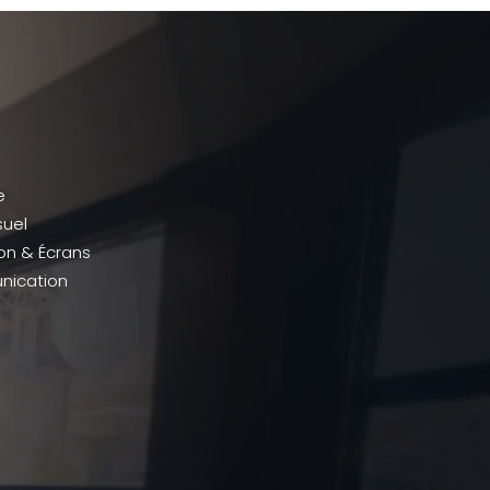
e
suel
ion & Écrans
ication