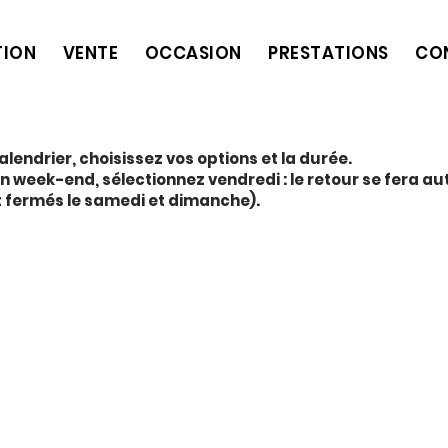
TION
VENTE
OCCASION
PRESTATIONS
CO
alendrier, choisissez vos options et la durée.
on week-end, sélectionnez vendredi : le retour se fera 
t fermés le samedi et dimanche).