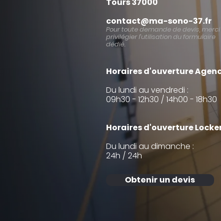
Tours 37000
contact@ma-sono-37.fr
Pour toute demande de devis, merci
privilégier l’utilisation du formulaire
dédié.
Horaires d'ouverture Agenc
Du lundi au vendredi :
09h30 - 12h30 / 14h00 - 18h30
Horaires d'ouverture Locker
Du lundi au dimanche :
24h / 24h
Obtenir un devis