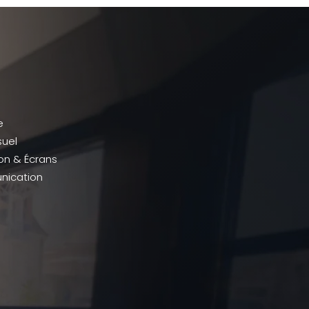
e
suel
ion & Écrans
ication