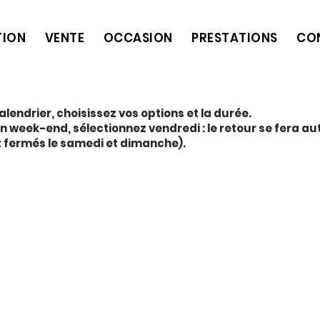
TION
VENTE
OCCASION
PRESTATIONS
CO
alendrier, choisissez vos options et la durée.
on week-end, sélectionnez vendredi : le retour se fera 
t fermés le samedi et dimanche).