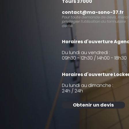
Tours 37000
contact@ma-sono-37.fr
Pour toute demande de devis, merci
privilégier l’utilisation du formulaire
dédié.
Horaires d'ouverture Agenc
Du lundi au vendredi :
09h30 - 12h30 / 14h00 - 18h30
Horaires d'ouverture Locker
Du lundi au dimanche :
24h / 24h
Obtenir un devis