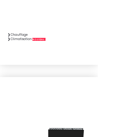
❯ Chauffage​
❯ Climatisation​​
ㅤNOUVEAU !ㅤ
SCÈNE