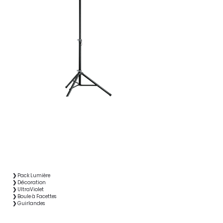
❯ Pack Lumière
❯ Décoration
❯ UltraViolet
❯ Boule à Facettes
❯ Guirlandes