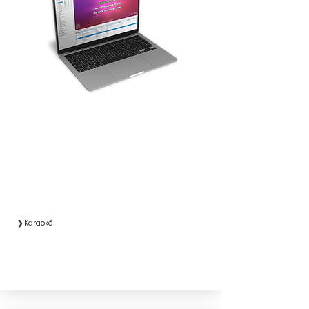
❯ Karaoké