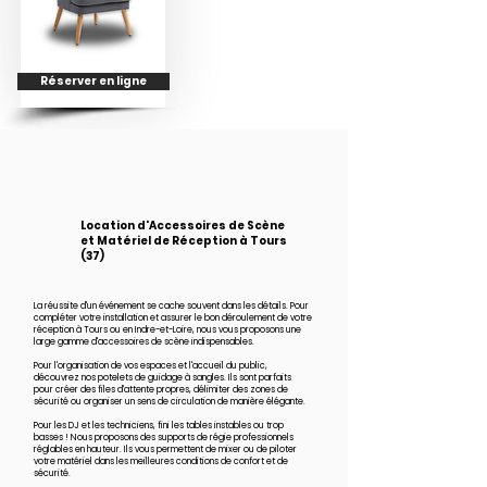
Réserver en ligne
Location d'Accessoires de Scène
et Matériel de Réception à Tours
(37)
La réussite d'un événement se cache souvent dans les détails. Pour
compléter votre installation et assurer le bon déroulement de votre
réception à Tours ou en Indre-et-Loire, nous vous proposons une
large gamme d'accessoires de scène indispensables.
Pour l'organisation de vos espaces et l'accueil du public,
découvrez nos potelets de guidage à sangles. Ils sont parfaits
pour créer des files d'attente propres, délimiter des zones de
sécurité ou organiser un sens de circulation de manière élégante.
Pour les DJ et les techniciens, fini les tables instables ou trop
basses ! Nous proposons des supports de régie professionnels
réglables en hauteur. Ils vous permettent de mixer ou de piloter
votre matériel dans les meilleures conditions de confort et de
sécurité.