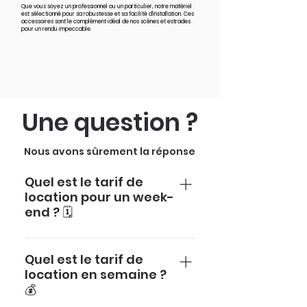
Que vous soyez un professionnel ou un particulier, notre matériel
est sélectionné pour sa robustesse et sa facilité d'installation. Ces
accessoires sont le complément idéal de nos scènes et estrades
pour un rendu impeccable.
Une question ?
Nous avons sûrement la réponse
Quel est le tarif de
location pour un week-
end ? 🗓️
Aucun surcoût n'est à
prévoir pour une location le
Quel est le tarif de
week-end. Le tarif affiché
location en semaine ?
💰
sur notre site s'applique