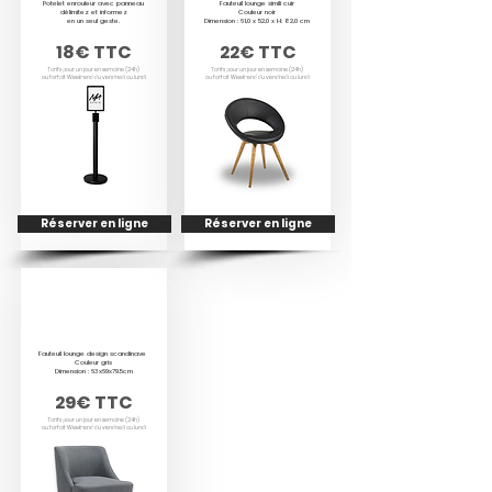
Potelet enrouleur avec panneau
Fauteuil lounge simili cuir
délimitez et informez
Couleur noir
en un seul geste.
Dimension : 61,0 x 52,0 x H: 82,0 cm
18€ TTC
22€ TTC
Tarifs pour un jour en semaine (24h)
Tarifs pour un jour en semaine (24h)
ou forfait Week-end du vendredi au lundi
ou forfait Week-end du vendredi au lundi
Réserver en ligne
Réserver en ligne
FAUTEUIL
SCANDINAVE
Fauteuil lounge design scandinave
Couleur gris
Dimension : 63x69x79.5cm
29€ TTC
Tarifs pour un jour en semaine (24h)
ou forfait Week-end du vendredi au lundi