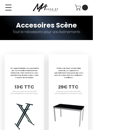
Accesoires Scène
Tout le nécessaire pour vos événements
Régie DJ & CLAVIER
Support Régie Pro
Ce support pliable vous permettra
Arrêtez de mixer sur une table
de vous installer facilement à la
bancale, ce support est
hauteur de votre choix et ce sans
spécialement conçu pour que vous
prendre trop de place dans votre
puissiez mixer dans les meilleures
espace de réception.
conditions.
13€ TTC
29€ TTC
Tarifs pour un jour en semaine (24h)
Tarifs pour un jour en semaine (24h)
ou forfait Week-end du vendredi au lundi
ou forfait Week-end du vendredi au lundi