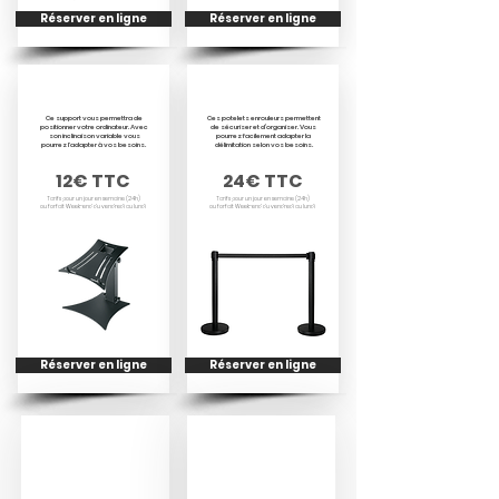
Réserver en ligne
Réserver en ligne
Support PC
Pack 2 Potelets
Ce support vous permettra de
Ces potelets enrouleurs permettent
positionner votre ordinateur. Avec
de sécuriser et d’organiser. Vous
son inclinaison variable vous
pourrez facilement adapter la
pourrez l'adapter à vos besoins. ​
délimitation selon vos besoins.
12€ TTC
24€ TTC
Tarifs pour un jour en semaine (24h)
Tarifs pour un jour en semaine (24h)
ou forfait Week-end du vendredi au lundi
ou forfait Week-end du vendredi au lundi
Réserver en ligne
Réserver en ligne
POTELET & PANNEAU
FAUTEUIL
CUIR