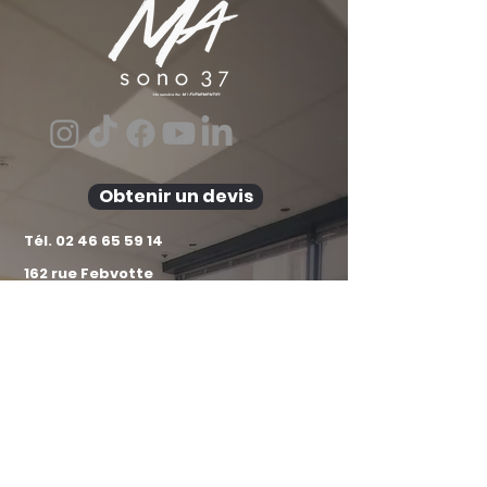
Obtenir un devis
Tél.
02 46 65 59 14
162 rue Febvotte
Tours 37000
contact@ma-sono-37.fr
Pour toute demande de devis, merci de privilégier
l’utilisation du formulaire dédié.
Horaires d'ouverture Agence :
Du lundi au vendredi :
09h30 - 12h30 / 14h00 - 18h30