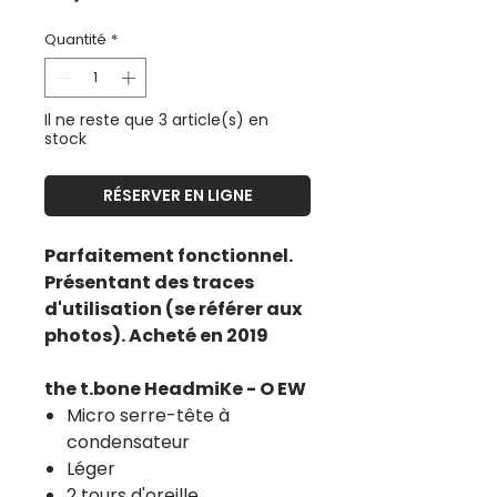
Quantité
*
Il ne reste que 3 article(s) en
stock
RÉSERVER EN LIGNE
Parfaitement fonctionnel.
Présentant des traces
d'utilisation (se référer aux
photos). Acheté en 2019
the t.bone HeadmiKe - O EW
Micro serre-tête à
condensateur
Léger
2 tours d'oreille